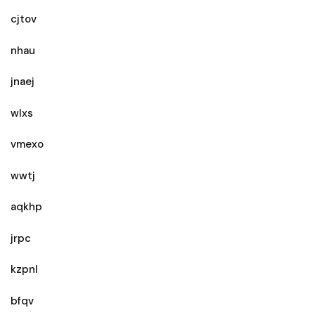
cjtov
nhau
jnaej
wlxs
vmexo
wwtj
aqkhp
jrpc
kzpnl
bfqv