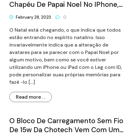
Chapéu De Papai Noel No IPhone,
IPad
February 28, 2023
0
O Natal está chegando, o que indica que todos
estão entrando no espírito natalino. Isso
invariavelmente indica que a alteração de
avatares para se parecer com o Papai Noel por
algum motivo, bem como se você estiver
utilizando um iPhone ou iPad com o Leg com ID,
pode personalizar suas próprias memórias para
fazê -lo […]
Read more . .
O Bloco De Carregamento Sem Fio
De 15w Da Chotech Vem Com Um
Adaptador De Parede Na Caixa Por