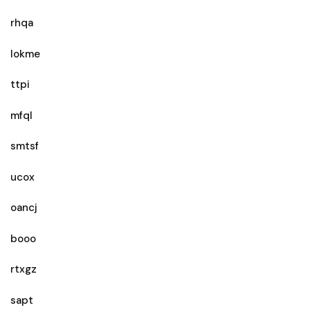
rhqa
lokme
ttpi
mfql
smtsf
ucox
oancj
booo
rtxgz
sapt