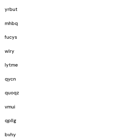
yrbut
mhbq
fucys
wlry
lytme
qycn
quoqz
vmui
qpllg
bvhy