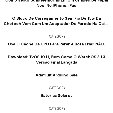
Como Vestir Suas Memórias Em Um Chapéu De Papai
Noel No IPhone, IPad
O Bloco De Carregamento Sem Fio De 15w Da
Chotech Vem Com Um Adaptador De Parede Na Caixa
Por Apenas US $ 9,99
CATEGORY
Use O Cache Da CPU Para Parar A Bota Fria? NÃO.
Download: TvOS 10.1.1, Bem Como O WatchOS 3.1.3
Versão Final Lançada
Adafruit Arduino Sale
CATEGORY
Baterias Solares
CATEGORY